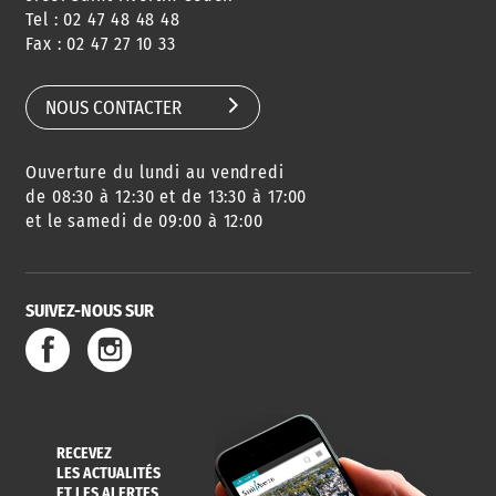
Tel : 02 47 48 48 48
CONSEILS
PASSEPORT
MENUS
Fax : 02 47 27 10 33
DE QUARTIER
CARTE D'IDENTITÉ
RESTAURATION
SCOLAIRE
NOUS CONTACTER
Ouverture du lundi au vendredi
AGENDA
URBANISME
PISCINE
DES SORTIES
de 08:30 à 12:30 et de 13:30 à 17:00
et le samedi de 09:00 à 12:00
SUIVEZ-NOUS SUR
SERVICE
TRAVAUX
DÉCHETS
DE L'EAU
DANS LA VILLE
ET COLLECTES
RECEVEZ
LES ACTUALITÉS
ET LES ALERTES