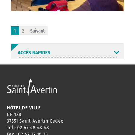
1
2
Suivant
ACCÈS RAPIDES
ANNUAIRE
ABONNEMENT
ST AV
HORAIRES
NEWSLETTER
EN LIGNE
HÔTEL DE VILLE
BP 128
37551 Saint-Avertin Cedex
Tel : 02 47 48 48 48
CONSEILS
PASSEPORT
MENUS
Fax : 02 47 27 10 33
DE QUARTIER
CARTE D'IDENTITÉ
RESTAURATION