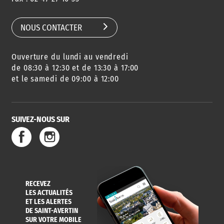
SCOLAIRE
NOUS CONTACTER
Ouverture du lundi au vendredi
AGENDA
URBANISME
PISCINE
DES SORTIES
de 08:30 à 12:30 et de 13:30 à 17:00
et le samedi de 09:00 à 12:00
SUIVEZ-NOUS SUR
SERVICE
TRAVAUX
DÉCHETS
DE L'EAU
DANS LA VILLE
ET COLLECTES
RECEVEZ
LES ACTUALITÉS
ET LES ALERTES
DE SAINT-AVERTIN
SUR VOTRE MOBILE