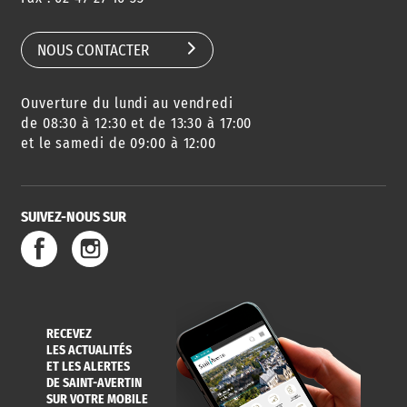
SCOLAIRE
NOUS CONTACTER
Ouverture du lundi au vendredi
AGENDA
URBANISME
PISCINE
DES SORTIES
de 08:30 à 12:30 et de 13:30 à 17:00
et le samedi de 09:00 à 12:00
SUIVEZ-NOUS SUR
SERVICE
TRAVAUX
DÉCHETS
DE L'EAU
DANS LA VILLE
ET COLLECTES
RECEVEZ
LES ACTUALITÉS
ET LES ALERTES
DE SAINT-AVERTIN
SUR VOTRE MOBILE