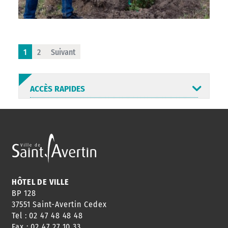
1
2
Suivant
ACCÈS RAPIDES
ANNUAIRE
ABONNEMENT
ST AV
HORAIRES
NEWSLETTER
EN LIGNE
HÔTEL DE VILLE
BP 128
37551 Saint-Avertin Cedex
Tel : 02 47 48 48 48
CONSEILS
PASSEPORT
MENUS
Fax : 02 47 27 10 33
DE QUARTIER
CARTE D'IDENTITÉ
RESTAURATION