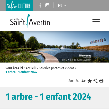
FR
Vous êtes ici :
Accueil
>
Galeries photos et vidéos
>
1 arbre - 1 enfant 2024
A=
A-
A+
1 arbre - 1 enfant 2024