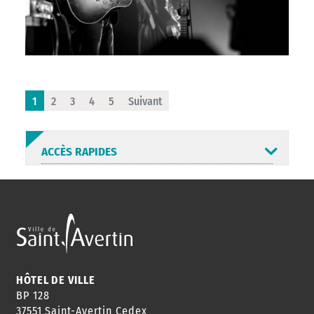
1
2
3
4
5
Suivant
ACCÈS RAPIDES
ANNUAIRE
ABONNEMENT
ST AV
HORAIRES
NEWSLETTER
EN LIGNE
HÔTEL DE VILLE
BP 128
37551 Saint-Avertin Cedex