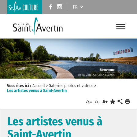
FR
Vous êtes ici :
Accueil
>
Galeries photos et vidéos
>
Les artistes venus à Saint-Avertin
A=
A-
A+
Les artistes venus à
Saint-Avertin