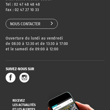
Tel : 02 47 48 48 48
CONSEILS
PASSEPORT
MENUS
Fax : 02 47 27 10 33
DE QUARTIER
CARTE D'IDENTITÉ
RESTAURATION
SCOLAIRE
NOUS CONTACTER
Ouverture du lundi au vendredi
AGENDA
URBANISME
PISCINE
DES SORTIES
de 08:30 à 12:30 et de 13:30 à 17:00
et le samedi de 09:00 à 12:00
SUIVEZ-NOUS SUR
SERVICE
TRAVAUX
DÉCHETS
DE L'EAU
DANS LA VILLE
ET COLLECTES
RECEVEZ
LES ACTUALITÉS
ET LES ALERTES