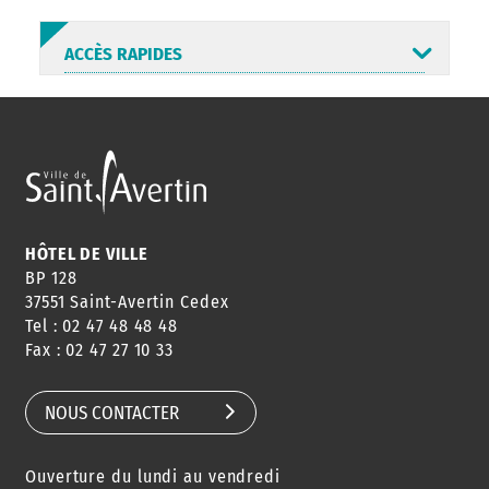
ACCÈS RAPIDES
ANNUAIRE
ABONNEMENT
ST AV
HORAIRES
NEWSLETTER
EN LIGNE
HÔTEL DE VILLE
BP 128
37551 Saint-Avertin Cedex
Tel : 02 47 48 48 48
CONSEILS
PASSEPORT
MENUS
Fax : 02 47 27 10 33
DE QUARTIER
CARTE D'IDENTITÉ
RESTAURATION
SCOLAIRE
NOUS CONTACTER
Ouverture du lundi au vendredi
AGENDA
URBANISME
PISCINE