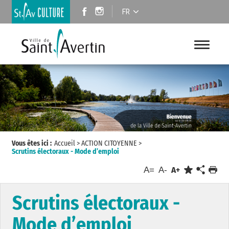
FR
Vous êtes ici :
Accueil
>
ACTION CITOYENNE
>
Scrutins électoraux - Mode d’emploi
A=
A-
A+
Scrutins électoraux -
Mode d’emploi