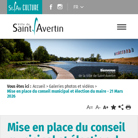
FR
Vous êtes ici :
Accueil
>
Galeries photos et vidéos
>
Mise en place du conseil municipal et élection du maire - 21 Mars
2026
A=
A-
A+
Mise en place du conseil