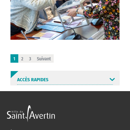
1
2
3
Suivant
ACCÈS RAPIDES
ANNUAIRE
ABONNEMENT
ST AV
HORAIRES
NEWSLETTER
EN LIGNE