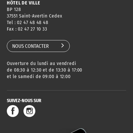
HÔTEL DE VILLE
BP 128
37551 Saint-Avertin Cedex
Tel : 02 47 48 48 48
CONSEILS
PASSEPORT
MENUS
Fax : 02 47 27 10 33
DE QUARTIER
CARTE D'IDENTITÉ
RESTAURATION
SCOLAIRE
NOUS CONTACTER
Ouverture du lundi au vendredi
AGENDA
URBANISME
PISCINE
DES SORTIES
de 08:30 à 12:30 et de 13:30 à 17:00
et le samedi de 09:00 à 12:00
SUIVEZ-NOUS SUR
SERVICE
TRAVAUX
DÉCHETS
DE L'EAU
DANS LA VILLE
ET COLLECTES