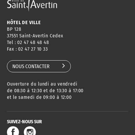
ANNUAIRE
ABONNEMENT
ST AV
HORAIRES
NEWSLETTER
EN LIGNE
HÔTEL DE VILLE
BP 128
37551 Saint-Avertin Cedex
Tel : 02 47 48 48 48
CONSEILS
PASSEPORT
MENUS
Fax : 02 47 27 10 33
DE QUARTIER
CARTE D'IDENTITÉ
RESTAURATION
SCOLAIRE
NOUS CONTACTER
Ouverture du lundi au vendredi
AGENDA
URBANISME
PISCINE
DES SORTIES
de 08:30 à 12:30 et de 13:30 à 17:00
et le samedi de 09:00 à 12:00
SUIVEZ-NOUS SUR
SERVICE
TRAVAUX
DÉCHETS
DE L'EAU
DANS LA VILLE
ET COLLECTES