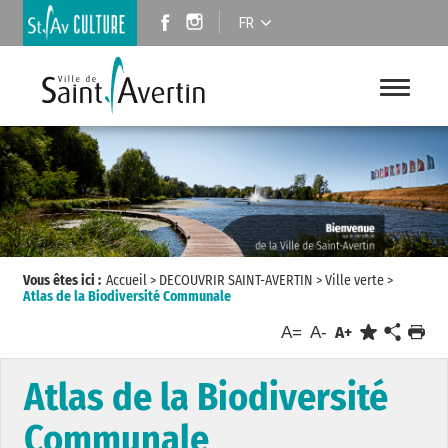
FR
Vous êtes ici :
Accueil
>
DECOUVRIR SAINT-AVERTIN
>
Ville verte
>
Atlas de la Biodiversité Communale
A=
A-
A+
Atlas de la Biodiversité
Communale