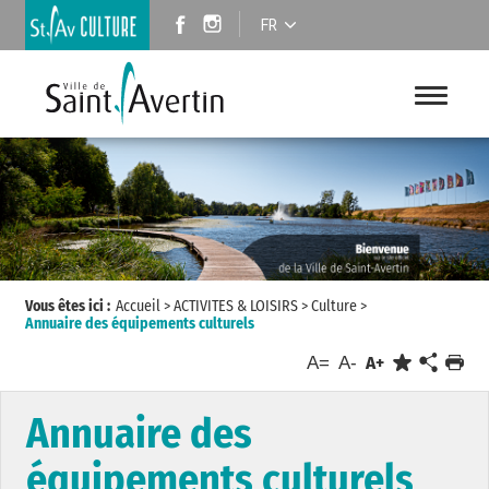
FR
Vous êtes ici :
Accueil
>
ACTIVITES & LOISIRS
>
Culture
>
Annuaire des équipements culturels
A=
A-
A+
Annuaire des
équipements culturels