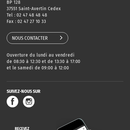
BP 128
37551 Saint-Avertin Cedex
Tel : 02 47 48 48 48
CONSEILS
PASSEPORT
MENUS
Fax : 02 47 27 10 33
DE QUARTIER
CARTE D'IDENTITÉ
RESTAURATION
SCOLAIRE
NOUS CONTACTER
Ouverture du lundi au vendredi
AGENDA
URBANISME
PISCINE
DES SORTIES
de 08:30 à 12:30 et de 13:30 à 17:00
et le samedi de 09:00 à 12:00
SUIVEZ-NOUS SUR
SERVICE
TRAVAUX
DÉCHETS
DE L'EAU
DANS LA VILLE
ET COLLECTES
RECEVEZ