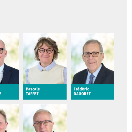
Pascale
Frédéric
E
TAFFET
DAGORET
MAGNE
Pascale TAFFET
Frédéric DAGORET
t au
4ème ajointe au
5ème adjoint au
rge du
maire en charge de la
maire en charge des
gétaire,
jeunesse et de
Ressources humaines
, du
l'animation
et des Affaires
t de
générales