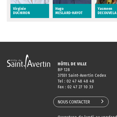
Virginie
Hugo
Yasmeen
DUCHIRON
MESLARD-HAYOT
DECOUVELA
Virginie DUCHIRON
Hugo MESLARD-
Yasmeen
HAYOT
DECOUVELA
HÔTEL DE VILLE
BP 128
37551 Saint-Avertin Cedex
Tel : 02 47 48 48 48
Fax : 02 47 27 10 33
NOUS CONTACTER