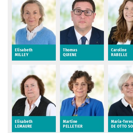
Conseillère
Conseiller municipal
Conseillère
municipale déléguée
délégué aux espaces
municipale 
aux relations avec les
verts et à la propreté
aux relations
associations
urbaine
aînés
Saint-Avertin
Saint-Avertin
Saint-Averti
Elisabeth
Thomas
Caroline
MILLEY
QUIENE
RABELLE
Elisabeth MILLEY
Thomas QUIENE
Caroline R
Conseillère
Conseiller municipal
Conseillère
municipale déléguée
délégué aux relations
municipale 
à la concertation
extérieures
à l’accompa
citoyenne
des entrepri
artisans et 
Saint-Avertin
commerces
Saint-Avertin
Elisabeth
Martine
Maria-Tere
LEMAURE
PELLETIER
DE OTTO S