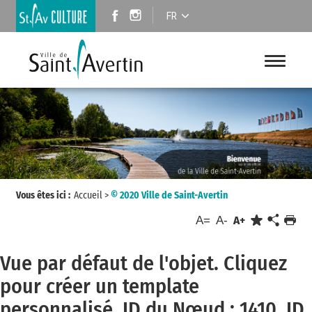
FR
Vous êtes ici :
Accueil
>
© 2020 Ville de Saint-Avertin
A=
A-
A+
Vue par défaut de l'objet.
Cliquez
pour créer un template
personnalisé
, ID du Nœud : 1410, ID