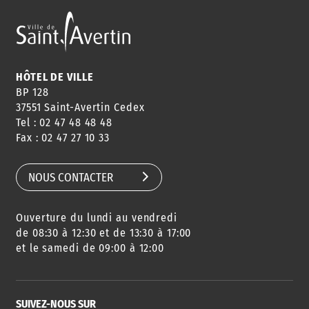
ANNUAIRE
ABONNEMENT
ST AV
HORAIRES
NEWSLETTER
EN LIGNE
HÔTEL DE VILLE
BP 128
37551 Saint-Avertin Cedex
Tel : 02 47 48 48 48
CONSEILS
PASSEPORT
MENUS
Fax : 02 47 27 10 33
DE QUARTIER
CARTE D'IDENTITÉ
RESTAURATION
SCOLAIRE
NOUS CONTACTER
Ouverture du lundi au vendredi
AGENDA
URBANISME
PISCINE
DES SORTIES
de 08:30 à 12:30 et de 13:30 à 17:00
et le samedi de 09:00 à 12:00
SUIVEZ-NOUS SUR
SERVICE
TRAVAUX
DÉCHETS