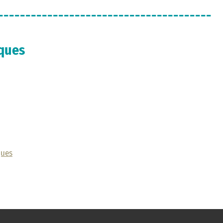
---------------------------------------
iques
ques