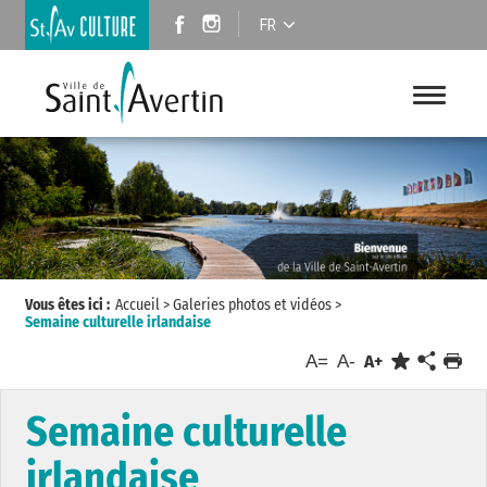
FR
Vous êtes ici :
Accueil
>
Galeries photos et vidéos
>
Semaine culturelle irlandaise
A=
A-
A+
Semaine culturelle
irlandaise