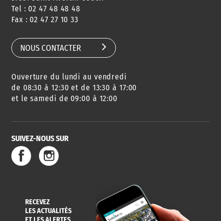
Tel : 02 47 48 48 48
CONSEILS
PASSEPORT
MENUS
Fax : 02 47 27 10 33
DE QUARTIER
CARTE D'IDENTITÉ
RESTAURATION
SCOLAIRE
NOUS CONTACTER
Ouverture du lundi au vendredi
AGENDA
URBANISME
PISCINE
DES SORTIES
de 08:30 à 12:30 et de 13:30 à 17:00
et le samedi de 09:00 à 12:00
SUIVEZ-NOUS SUR
SERVICE
TRAVAUX
DÉCHETS
DE L'EAU
DANS LA VILLE
ET COLLECTES
RECEVEZ
LES ACTUALITÉS
ET LES ALERTES