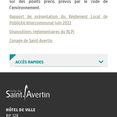
sur des points précis prévus par le code de
l’environnement.
Rapport de présentation du Règlement Local de
Publicité Intercommunal Juin 2022
Dispositions règlementaires du RLPI
Zonage de Saint-Avertin
ACCÈS RAPIDES
ANNUAIRE
ABONNEMENT
ST AV
HORAIRES
NEWSLETTER
EN LIGNE
HÔTEL DE VILLE
BP 128