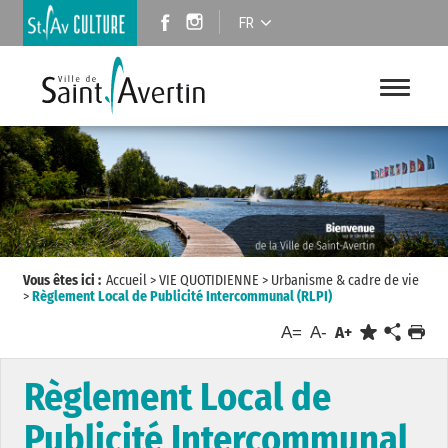
FR
Vous êtes ici :
Accueil
>
VIE QUOTIDIENNE
>
Urbanisme & cadre de vie
>
Règlement Local de Publicité Intercommunal (RLPI)
A=
A-
A+
Règlement Local de
Publicité Intercommunal