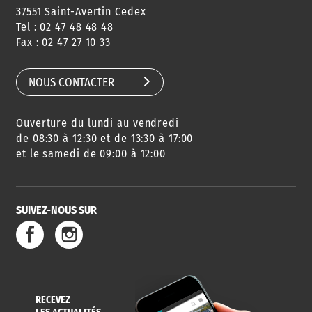
37551 Saint-Avertin Cedex
Tel : 02 47 48 48 48
CONSEILS
PASSEPORT
MENUS
Fax : 02 47 27 10 33
DE QUARTIER
CARTE D'IDENTITÉ
RESTAURATION
SCOLAIRE
NOUS CONTACTER
Ouverture du lundi au vendredi
AGENDA
URBANISME
PISCINE
DES SORTIES
de 08:30 à 12:30 et de 13:30 à 17:00
et le samedi de 09:00 à 12:00
SUIVEZ-NOUS SUR
SERVICE
TRAVAUX
DÉCHETS
DE L'EAU
DANS LA VILLE
ET COLLECTES
RECEVEZ