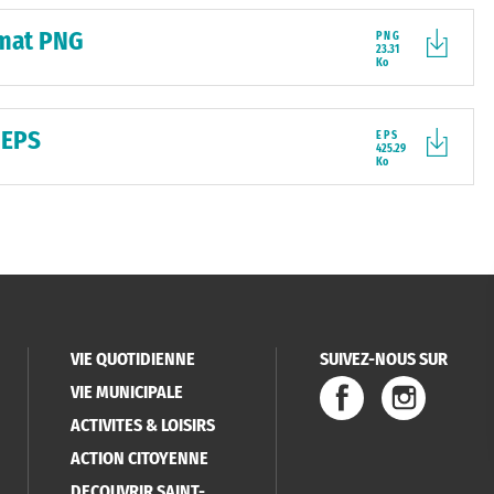
rmat PNG
PNG
23.31
Ko
 EPS
EPS
425.29
Ko
VIE QUOTIDIENNE
SUIVEZ-NOUS SUR
VIE MUNICIPALE
ACTIVITES & LOISIRS
ACTION CITOYENNE
DECOUVRIR SAINT-