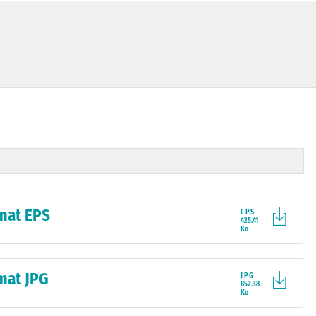
rmat EPS
EPS
425.41
Ko
rmat JPG
JPG
852.38
Ko