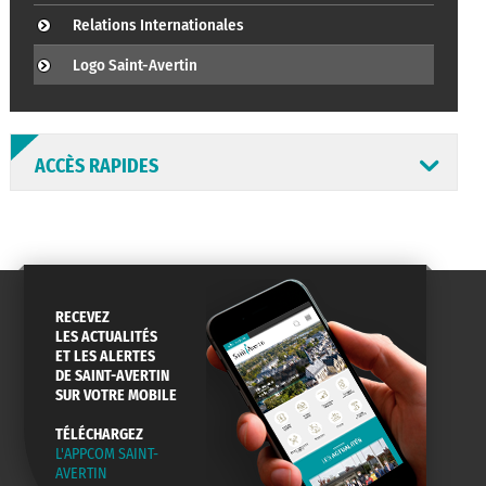
Relations Internationales
Logo Saint-Avertin
ACCÈS RAPIDES
ANNUAIRE
ABONNEMENT
ST AV
RECEVEZ
HORAIRES
NEWSLETTER
EN LIGNE
LES ACTUALITÉS
ET LES ALERTES
DE SAINT-AVERTIN
SUR VOTRE MOBILE
TÉLÉCHARGEZ
CONSEILS
PASSEPORT
MENUS
L'APPCOM SAINT-
DE QUARTIER
CARTE D'IDENTITÉ
RESTAURATION
AVERTIN
SCOLAIRE