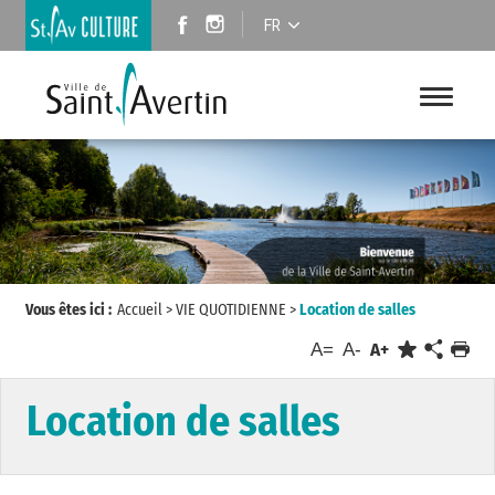
FR
Vous êtes ici :
Accueil
>
VIE QUOTIDIENNE
>
Location de salles
A=
A-
A+
Location de salles