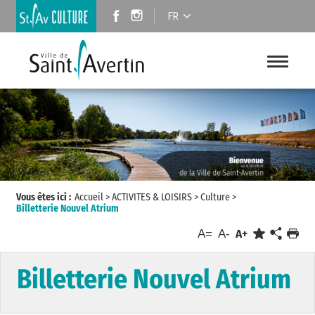
FR
Vous êtes ici :
Accueil
>
ACTIVITES & LOISIRS
>
Culture
>
Billetterie Nouvel Atrium
A=
A-
A+
Billetterie Nouvel Atrium