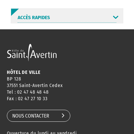
ACCÈS RAPIDES
ANNUAIRE
ABONNEMENT
ST AV
HORAIRES
NEWSLETTER
EN LIGNE
HÔTEL DE VILLE
BP 128
37551 Saint-Avertin Cedex
Tel : 02 47 48 48 48
CONSEILS
PASSEPORT
MENUS
Fax : 02 47 27 10 33
DE QUARTIER
CARTE D'IDENTITÉ
RESTAURATION
SCOLAIRE
NOUS CONTACTER
Ouverture du lundi au vendredi
AGENDA
URBANISME
PISCINE