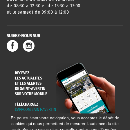
DES SORTIES
de 08:30 à 12:30 et de 13:30 à 17:00
et le samedi de 09:00 à 12:00
SUIVEZ-NOUS SUR
SERVICE
TRAVAUX
DÉCHETS
DE L'EAU
DANS LA VILLE
ET COLLECTES
RECEVEZ
LES ACTUALITÉS
ET LES ALERTES
DE SAINT-AVERTIN
SUR VOTRE MOBILE
TÉLÉCHARGEZ
L'APPCOM SAINT-AVERTIN
En poursuivant votre navigation, vous acceptez le dépôt de
cookies qui nous permettent de mesurer l'audience du site
web. Pour en savoir plus, consultez notre page '
Données