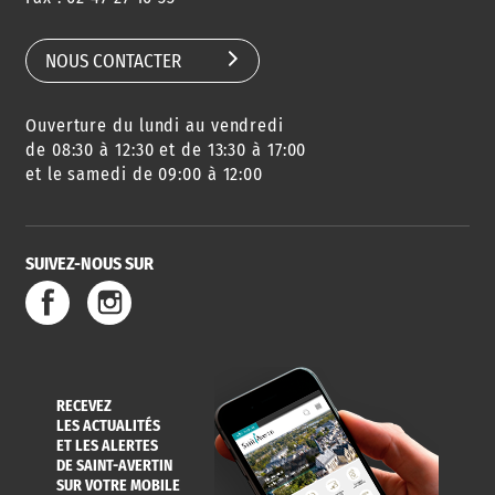
SCOLAIRE
NOUS CONTACTER
Ouverture du lundi au vendredi
AGENDA
URBANISME
PISCINE
DES SORTIES
de 08:30 à 12:30 et de 13:30 à 17:00
et le samedi de 09:00 à 12:00
SUIVEZ-NOUS SUR
SERVICE
TRAVAUX
DÉCHETS
DE L'EAU
DANS LA VILLE
ET COLLECTES
RECEVEZ
LES ACTUALITÉS
ET LES ALERTES
DE SAINT-AVERTIN
SUR VOTRE MOBILE