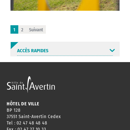
1
2
Suivant
ACCÈS RAPIDES
ANNUAIRE
ABONNEMENT
ST AV
HORAIRES
NEWSLETTER
EN LIGNE
HÔTEL DE VILLE
BP 128
37551 Saint-Avertin Cedex
Tel : 02 47 48 48 48
CONSEILS
PASSEPORT
MENUS
Fax : 02 47 27 10 33
DE QUARTIER
CARTE D'IDENTITÉ
RESTAURATION