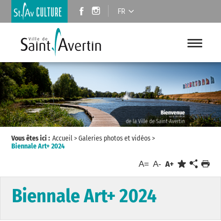
FR
Vous êtes ici :
Accueil
>
Galeries photos et vidéos
>
Biennale Art+ 2024
A=
A-
A+
Biennale Art+ 2024