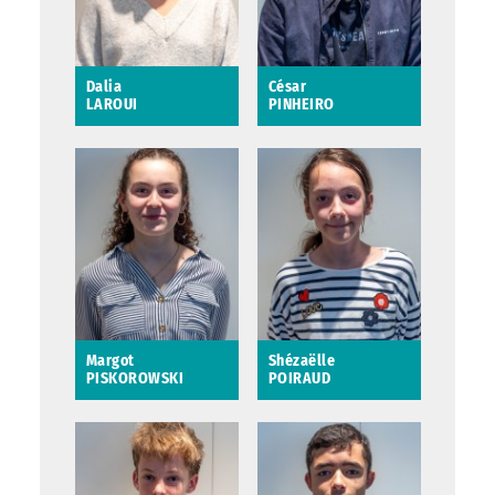
Dalia
César
LAROUI
PINHEIRO
Dalia LAROUI
César PINHEIRO
Margot
Shézaëlle
PISKOROWSKI
POIRAUD
Margot
Shézaëlle POIRAUD
PISKOROWSKI