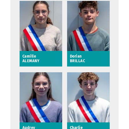
Camille
Dorian
ALEMANY
BRILLAC
Camille ALEMANY
Dorian BRILLAC
Audrey
Charlie