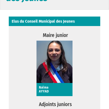
Elus du Conseil Municipal des Jeunes
Maire junior
Naïma
AYYAD
Naïma AYYAD
Adjoints juniors
Maire-Junior