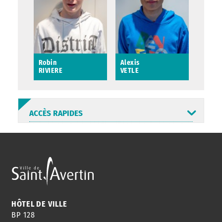
Robin
Alexis
RIVIERE
VETLE
Robin RIVIERE
Alexis VETLE
ACCÈS RAPIDES
ANNUAIRE
ABONNEMENT
ST AV
HORAIRES
NEWSLETTER
EN LIGNE
HÔTEL DE VILLE
BP 128