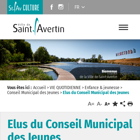
FR
Vous êtes ici :
Accueil
>
VIE QUOTIDIENNE
>
Enfance & jeunesse
>
Conseil Municipal des Jeunes
>
Elus du Conseil Municipal des Jeunes
A=
A-
A+
Elus du Conseil Municipal
des Jeunes