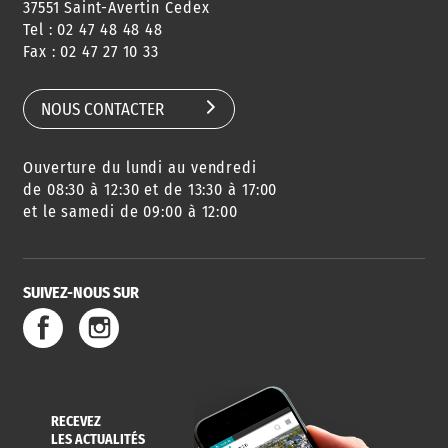
37551 Saint-Avertin Cedex
Tel : 02 47 48 48 48
CONSEILS
PASSEPORT
MENUS
Fax : 02 47 27 10 33
DE QUARTIER
CARTE D'IDENTITÉ
RESTAURATION
SCOLAIRE
NOUS CONTACTER
Ouverture du lundi au vendredi
AGENDA
URBANISME
PISCINE
DES SORTIES
de 08:30 à 12:30 et de 13:30 à 17:00
et le samedi de 09:00 à 12:00
SUIVEZ-NOUS SUR
SERVICE
TRAVAUX
DÉCHETS
DE L'EAU
DANS LA VILLE
ET COLLECTES
RECEVEZ
LES ACTUALITÉS