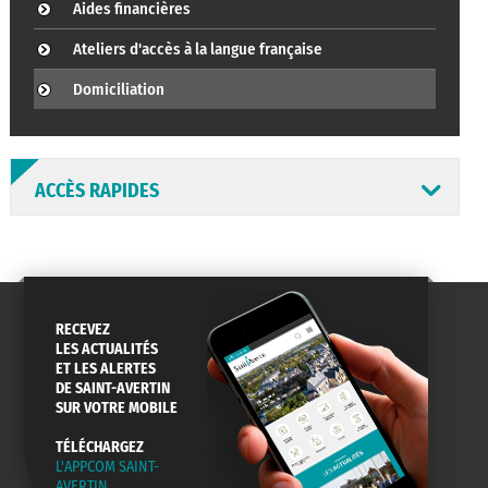
Aides financières
Ateliers d'accès à la langue française
Domiciliation
ACCÈS RAPIDES
RECEVEZ
ANNUAIRE
ABONNEMENT
ST AV
LES ACTUALITÉS
HORAIRES
NEWSLETTER
EN LIGNE
ET LES ALERTES
DE SAINT-AVERTIN
SUR VOTRE MOBILE
TÉLÉCHARGEZ
L'APPCOM SAINT-
CONSEILS
PASSEPORT
MENUS
AVERTIN