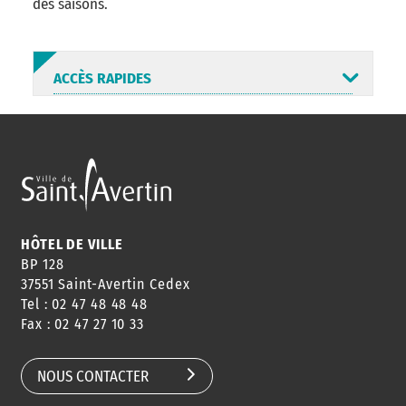
des saisons.
ACCÈS RAPIDES
ANNUAIRE
ABONNEMENT
ST AV
HORAIRES
NEWSLETTER
EN LIGNE
HÔTEL DE VILLE
BP 128
37551 Saint-Avertin Cedex
Tel : 02 47 48 48 48
CONSEILS
PASSEPORT
MENUS
Fax : 02 47 27 10 33
DE QUARTIER
CARTE D'IDENTITÉ
RESTAURATION
SCOLAIRE
NOUS CONTACTER