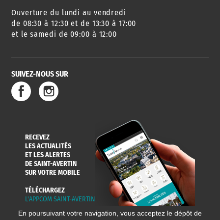
Ouverture du lundi au vendredi
AGENDA
URBANISME
PISCINE
DES SORTIES
de 08:30 à 12:30 et de 13:30 à 17:00
et le samedi de 09:00 à 12:00
SUIVEZ-NOUS SUR
SERVICE
TRAVAUX
DÉCHETS
DE L'EAU
DANS LA VILLE
ET COLLECTES
RECEVEZ
LES ACTUALITÉS
ET LES ALERTES
DE SAINT-AVERTIN
SUR VOTRE MOBILE
TÉLÉCHARGEZ
L'APPCOM SAINT-AVERTIN
En poursuivant votre navigation, vous acceptez le dépôt de