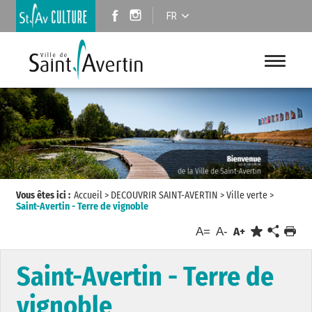
FR
Vous êtes ici :
Accueil
>
DECOUVRIR SAINT-AVERTIN
>
Ville verte
>
Saint-Avertin - Terre de vignoble
A=
A-
A+
Saint-Avertin - Terre de
vignoble