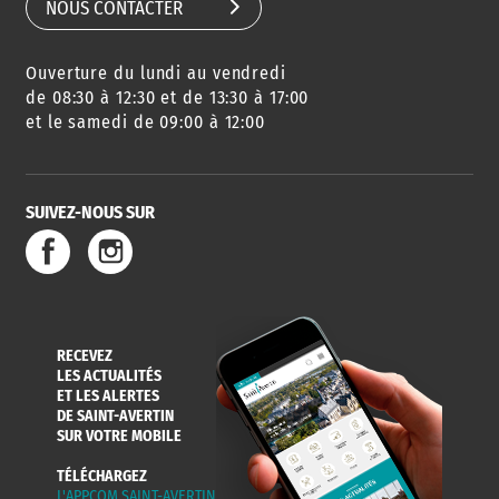
NOUS CONTACTER
Ouverture du lundi au vendredi
AGENDA
URBANISME
PISCINE
DES SORTIES
de 08:30 à 12:30 et de 13:30 à 17:00
et le samedi de 09:00 à 12:00
SUIVEZ-NOUS SUR
SERVICE
TRAVAUX
DÉCHETS
DE L'EAU
DANS LA VILLE
ET COLLECTES
RECEVEZ
LES ACTUALITÉS
ET LES ALERTES
DE SAINT-AVERTIN
SUR VOTRE MOBILE
TÉLÉCHARGEZ
L'APPCOM SAINT-AVERTIN