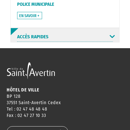
POLICE MUNICIPALE
EN SAVOIR +
ACCÈS RAPIDES
ANNUAIRE
ABONNEMENT
ST AV
HORAIRES
NEWSLETTER
EN LIGNE
HÔTEL DE VILLE
BP 128
37551 Saint-Avertin Cedex
Tel : 02 47 48 48 48
CONSEILS
PASSEPORT
MENUS
Fax : 02 47 27 10 33
DE QUARTIER
CARTE D'IDENTITÉ
RESTAURATION
SCOLAIRE