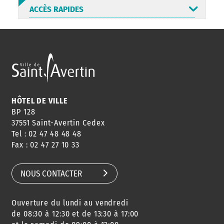
ACCÈS RAPIDES
ANNUAIRE
ABONNEMENT
ST AV
HORAIRES
NEWSLETTER
EN LIGNE
HÔTEL DE VILLE
BP 128
37551 Saint-Avertin Cedex
Tel : 02 47 48 48 48
CONSEILS
PASSEPORT
MENUS
Fax : 02 47 27 10 33
DE QUARTIER
CARTE D'IDENTITÉ
RESTAURATION
SCOLAIRE
NOUS CONTACTER
Ouverture du lundi au vendredi
AGENDA
URBANISME
PISCINE
DES SORTIES
de 08:30 à 12:30 et de 13:30 à 17:00