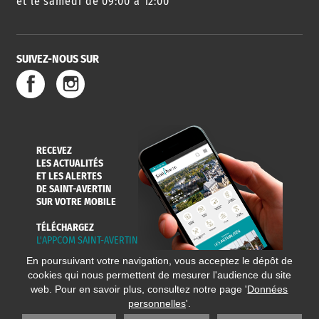
et le samedi de 09:00 à 12:00
SUIVEZ-NOUS SUR
SERVICE
TRAVAUX
DÉCHETS
DE L'EAU
DANS LA VILLE
ET COLLECTES
RECEVEZ
LES ACTUALITÉS
ET LES ALERTES
DE SAINT-AVERTIN
SUR VOTRE MOBILE
TÉLÉCHARGEZ
L'APPCOM SAINT-AVERTIN
En poursuivant votre navigation, vous acceptez le dépôt de
cookies qui nous permettent de mesurer l'audience du site
web. Pour en savoir plus, consultez notre page '
Données
personnelles
'.