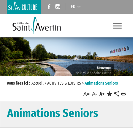
FR
Vous êtes ici :
Accueil
>
ACTIVITES & LOISIRS
>
Animations Seniors
A=
A-
A+
Animations Seniors