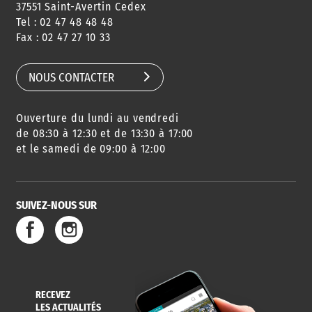
37551 Saint-Avertin Cedex
Tel : 02 47 48 48 48
CONSEILS
PASSEPORT
MENUS
Fax : 02 47 27 10 33
DE QUARTIER
CARTE D'IDENTITÉ
RESTAURATION
SCOLAIRE
NOUS CONTACTER
Ouverture du lundi au vendredi
AGENDA
URBANISME
PISCINE
DES SORTIES
de 08:30 à 12:30 et de 13:30 à 17:00
et le samedi de 09:00 à 12:00
SUIVEZ-NOUS SUR
SERVICE
TRAVAUX
DÉCHETS
DE L'EAU
DANS LA VILLE
ET COLLECTES
RECEVEZ
LES ACTUALITÉS