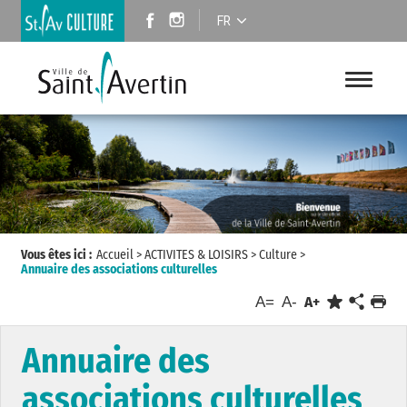
FR
Vous êtes ici :
Accueil
>
ACTIVITES & LOISIRS
>
Culture
>
Annuaire des associations culturelles
A=
A-
A+
Annuaire des
associations culturelles