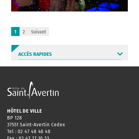
1
2
Suivant
ACCÈS RAPIDES
ANNUAIRE
ABONNEMENT
ST AV
HORAIRES
NEWSLETTER
EN LIGNE
HÔTEL DE VILLE
BP 128
37551 Saint-Avertin Cedex
Tel : 02 47 48 48 48
CONSEILS
PASSEPORT
MENUS
Fax : 02 47 27 10 33
DE QUARTIER
CARTE D'IDENTITÉ
RESTAURATION