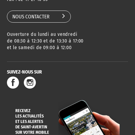
SCOLAIRE
NOUS CONTACTER
Ouverture du lundi au vendredi
AGENDA
URBANISME
PISCINE
DES SORTIES
de 08:30 à 12:30 et de 13:30 à 17:00
et le samedi de 09:00 à 12:00
SUIVEZ-NOUS SUR
SERVICE
TRAVAUX
DÉCHETS
DE L'EAU
DANS LA VILLE
ET COLLECTES
RECEVEZ
LES ACTUALITÉS
ET LES ALERTES
DE SAINT-AVERTIN
SUR VOTRE MOBILE