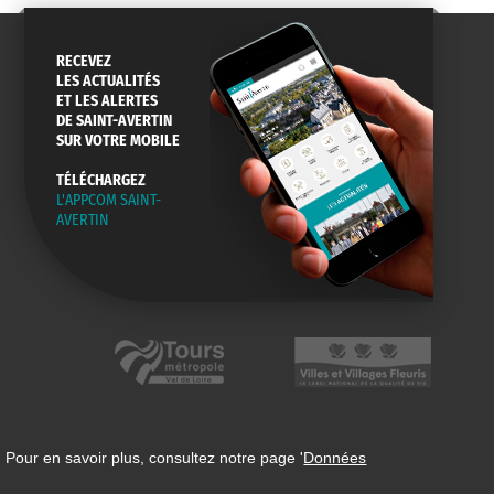
RECEVEZ
ANNUAIRE
ABONNEMENT
ST AV
LES ACTUALITÉS
HORAIRES
NEWSLETTER
EN LIGNE
ET LES ALERTES
DE SAINT-AVERTIN
SUR VOTRE MOBILE
TÉLÉCHARGEZ
L'APPCOM SAINT-
CONSEILS
PASSEPORT
MENUS
AVERTIN
DE QUARTIER
CARTE D'IDENTITÉ
RESTAURATION
SCOLAIRE
AGENDA
URBANISME
PISCINE
DES SORTIES
 Pour en savoir plus, consultez notre page '
Données