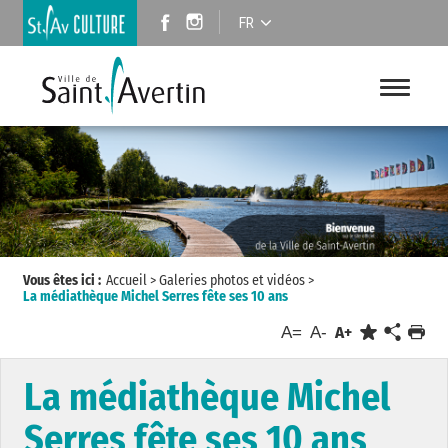
FR
Vous êtes ici :
Accueil
>
Galeries photos et vidéos
>
La médiathèque Michel Serres fête ses 10 ans
A=
A-
A+
La médiathèque Michel
Serres fête ses 10 ans