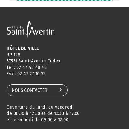
ANNUAIRE
ABONNEMENT
ST AV
HORAIRES
NEWSLETTER
EN LIGNE
HÔTEL DE VILLE
BP 128
37551 Saint-Avertin Cedex
Tel : 02 47 48 48 48
CONSEILS
PASSEPORT
MENUS
Fax : 02 47 27 10 33
DE QUARTIER
CARTE D'IDENTITÉ
RESTAURATION
SCOLAIRE
NOUS CONTACTER
Ouverture du lundi au vendredi
AGENDA
URBANISME
PISCINE
DES SORTIES
de 08:30 à 12:30 et de 13:30 à 17:00
et le samedi de 09:00 à 12:00