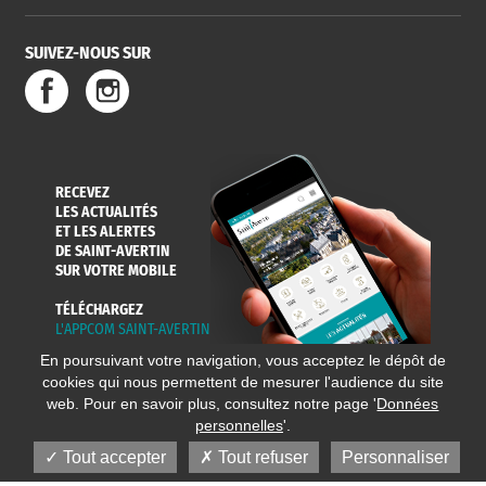
SUIVEZ-NOUS SUR
SERVICE
TRAVAUX
DÉCHETS
DE L'EAU
DANS LA VILLE
ET COLLECTES
RECEVEZ
LES ACTUALITÉS
ET LES ALERTES
DE SAINT-AVERTIN
SUR VOTRE MOBILE
TÉLÉCHARGEZ
L'APPCOM SAINT-AVERTIN
En poursuivant votre navigation, vous acceptez le dépôt de
cookies qui nous permettent de mesurer l'audience du site
web. Pour en savoir plus, consultez notre page '
Données
personnelles
'.
Tout accepter
Tout refuser
Personnaliser