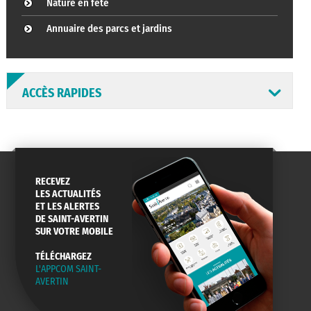
Nature en fête
Annuaire des parcs et jardins
ACCÈS RAPIDES
RECEVEZ
ANNUAIRE
ABONNEMENT
ST AV
LES ACTUALITÉS
HORAIRES
NEWSLETTER
EN LIGNE
ET LES ALERTES
DE SAINT-AVERTIN
SUR VOTRE MOBILE
TÉLÉCHARGEZ
L'APPCOM SAINT-
CONSEILS
PASSEPORT
MENUS
AVERTIN
DE QUARTIER
CARTE D'IDENTITÉ
RESTAURATION
SCOLAIRE