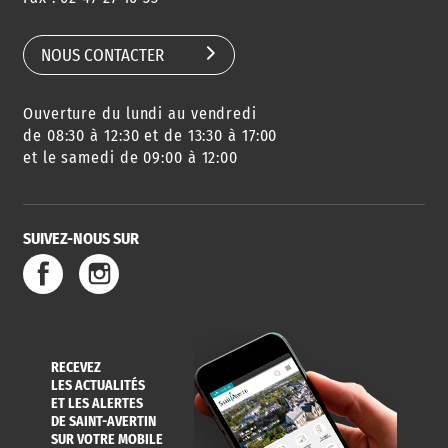
SCOLAIRE
NOUS CONTACTER
Ouverture du lundi au vendredi
AGENDA
URBANISME
PISCINE
DES SORTIES
de 08:30 à 12:30 et de 13:30 à 17:00
et le samedi de 09:00 à 12:00
SUIVEZ-NOUS SUR
SERVICE
TRAVAUX
DÉCHETS
DE L'EAU
DANS LA VILLE
ET COLLECTES
RECEVEZ
LES ACTUALITÉS
ET LES ALERTES
DE SAINT-AVERTIN
SUR VOTRE MOBILE