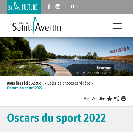
FR
Vous êtes ici :
Accueil
>
Galeries photos et vidéos
>
Oscars du sport 2022
A=
A-
A+
Oscars du sport 2022