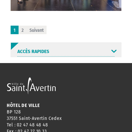
1
2
Suivant
ACCÈS RAPIDES
ANNUAIRE
ABONNEMENT
ST AV
HORAIRES
NEWSLETTER
EN LIGNE
HÔTEL DE VILLE
BP 128
37551 Saint-Avertin Cedex
Tel : 02 47 48 48 48
CONSEILS
PASSEPORT
MENUS
Fax : 02 47 27 10 33
DE QUARTIER
CARTE D'IDENTITÉ
RESTAURATION