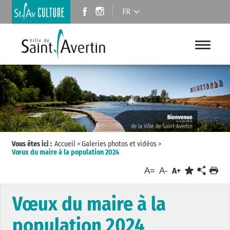
FR
Vous êtes ici :
Accueil
>
Galeries photos et vidéos
>
Vœux du maire à la population 2024
A=
A-
A+
Vœux du maire à la
population 2024