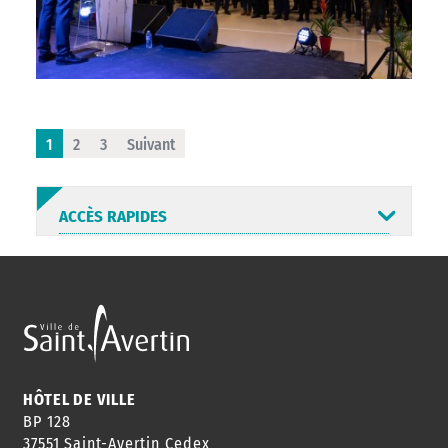
1
2
3
Suivant
ACCÈS RAPIDES
ANNUAIRE
ABONNEMENT
ST AV
HORAIRES
NEWSLETTER
EN LIGNE
HÔTEL DE VILLE
BP 128
37551 Saint-Avertin Cedex