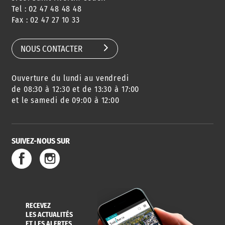
Tel : 02 47 48 48 48
CONSEILS
PASSEPORT
MENUS
Fax : 02 47 27 10 33
DE QUARTIER
CARTE D'IDENTITÉ
RESTAURATION
SCOLAIRE
NOUS CONTACTER
Ouverture du lundi au vendredi
AGENDA
URBANISME
PISCINE
DES SORTIES
de 08:30 à 12:30 et de 13:30 à 17:00
et le samedi de 09:00 à 12:00
SUIVEZ-NOUS SUR
SERVICE
TRAVAUX
DÉCHETS
DE L'EAU
DANS LA VILLE
ET COLLECTES
RECEVEZ
LES ACTUALITÉS
ET LES ALERTES