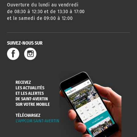
Ouverture du lundi au vendredi
AGENDA
URBANISME
PISCINE
DES SORTIES
de 08:30 à 12:30 et de 13:30 à 17:00
et le samedi de 09:00 à 12:00
SUIVEZ-NOUS SUR
SERVICE
TRAVAUX
DÉCHETS
DE L'EAU
DANS LA VILLE
ET COLLECTES
RECEVEZ
LES ACTUALITÉS
ET LES ALERTES
DE SAINT-AVERTIN
SUR VOTRE MOBILE
TÉLÉCHARGEZ
L'APPCOM SAINT-AVERTIN