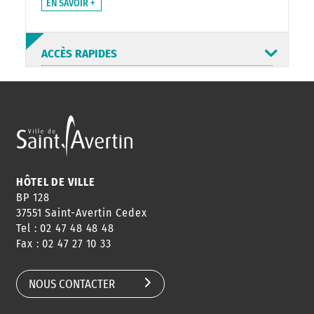
EN SAVOIR +
ACCÈS RAPIDES
ANNUAIRE
ABONNEMENT
ST AV
HORAIRES
NEWSLETTER
EN LIGNE
HÔTEL DE VILLE
BP 128
37551 Saint-Avertin Cedex
Tel : 02 47 48 48 48
CONSEILS
PASSEPORT
MENUS
Fax : 02 47 27 10 33
DE QUARTIER
CARTE D'IDENTITÉ
RESTAURATION
SCOLAIRE
NOUS CONTACTER