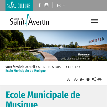
FR
Vous êtes ici :
Accueil
>
ACTIVITES & LOISIRS
>
Culture
>
Ecole Municipale de Musique
A=
A-
A+
Ecole Municipale de
Musique