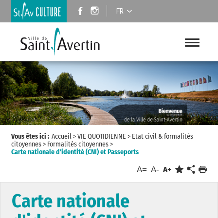
FR
Vous êtes ici :
Accueil
>
VIE QUOTIDIENNE
>
Etat civil & formalités
citoyennes
>
Formalités citoyennes
>
Carte nationale d'identité (CNI) et Passeports
A=
A-
A+
Carte nationale