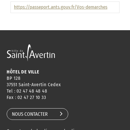
ANNUAIRE
ABONNEMENT
ST AV
https://passeport.ants.gouv.fr/Vos-demarches
HORAIRES
NEWSLETTER
EN LIGNE
CONSEILS
PASSEPORT
MENUS
DE QUARTIER
CARTE D'IDENTITÉ
RESTAURATION
SCOLAIRE
HÔTEL DE VILLE
BP 128
AGENDA
URBANISME
PISCINE
37551 Saint-Avertin Cedex
DES SORTIES
Tel : 02 47 48 48 48
Fax : 02 47 27 10 33
NOUS CONTACTER
SERVICE
TRAVAUX
DÉCHETS
DE L'EAU
DANS LA VILLE
ET COLLECTES