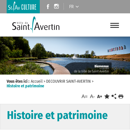
FR
Vous êtes ici :
Accueil
>
DECOUVRIR SAINT-AVERTIN
>
Histoire et patrimoine
A=
A-
A+
Histoire et patrimoine