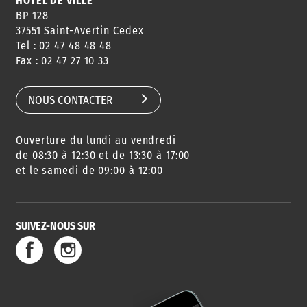
HÔTEL DE VILLE
BP 128
37551 Saint-Avertin Cedex
Tel : 02 47 48 48 48
CONSEILS
PASSEPORT
MENUS
Fax : 02 47 27 10 33
DE QUARTIER
CARTE D'IDENTITÉ
RESTAURATION
SCOLAIRE
NOUS CONTACTER
Ouverture du lundi au vendredi
AGENDA
URBANISME
PISCINE
DES SORTIES
de 08:30 à 12:30 et de 13:30 à 17:00
et le samedi de 09:00 à 12:00
SUIVEZ-NOUS SUR
SERVICE
TRAVAUX
DÉCHETS
DE L'EAU
DANS LA VILLE
ET COLLECTES