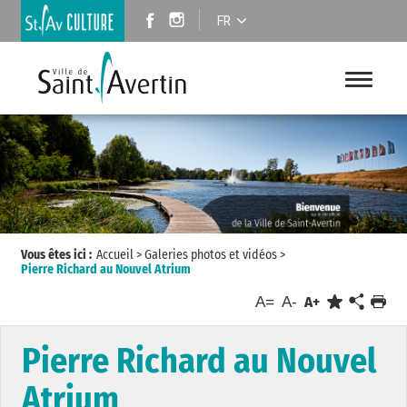
FR
Vous êtes ici :
Accueil
>
Galeries photos et vidéos
>
Pierre Richard au Nouvel Atrium
A=
A-
A+
Pierre Richard au Nouvel
Atrium