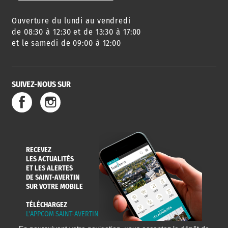
Ouverture du lundi au vendredi
AGENDA
URBANISME
PISCINE
DES SORTIES
de 08:30 à 12:30 et de 13:30 à 17:00
et le samedi de 09:00 à 12:00
SUIVEZ-NOUS SUR
SERVICE
TRAVAUX
DÉCHETS
DE L'EAU
DANS LA VILLE
ET COLLECTES
RECEVEZ
LES ACTUALITÉS
ET LES ALERTES
DE SAINT-AVERTIN
SUR VOTRE MOBILE
TÉLÉCHARGEZ
L'APPCOM SAINT-AVERTIN