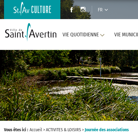
FR
VIE QUOTIDIENNE
VIE MUNICI
Vous êtes ici :
Accueil
>
ACTIVITES & LOISIRS
>
Journée des associations