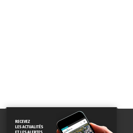
CONSEILS
PASSEPORT
MENUS
DE QUARTIER
CARTE D'IDENTITÉ
RESTAURATION
SCOLAIRE
AGENDA
URBANISME
PISCINE
DES SORTIES
SERVICE
TRAVAUX
DÉCHETS
DE L'EAU
DANS LA VILLE
ET COLLECTES
RECEVEZ
LES ACTUALITÉS
ET LES ALERTES