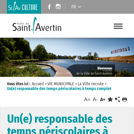
FR
Vous êtes ici :
Accueil
>
VIE MUNICIPALE
>
La Ville recrute
>
Un(e) responsable des temps périscolaires à temps complet
A=
A-
A+
Un(e) responsable des
temps périscolaires à