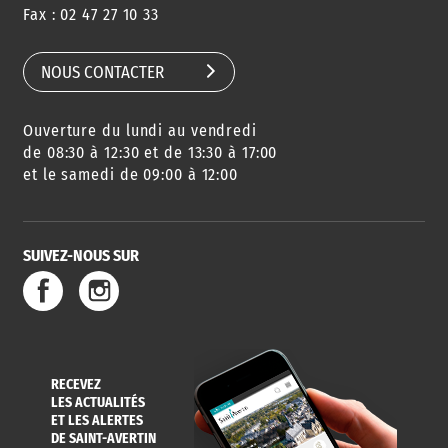
CONSEILS
PASSEPORT
MENUS
Fax : 02 47 27 10 33
DE QUARTIER
CARTE D'IDENTITÉ
RESTAURATION
SCOLAIRE
NOUS CONTACTER
Ouverture du lundi au vendredi
AGENDA
URBANISME
PISCINE
DES SORTIES
de 08:30 à 12:30 et de 13:30 à 17:00
et le samedi de 09:00 à 12:00
SUIVEZ-NOUS SUR
SERVICE
TRAVAUX
DÉCHETS
DE L'EAU
DANS LA VILLE
ET COLLECTES
RECEVEZ
LES ACTUALITÉS
ET LES ALERTES
DE SAINT-AVERTIN