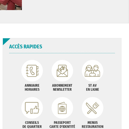
ACCÈS RAPIDES
ANNUAIRE
ABONNEMENT
ST AV
HORAIRES
NEWSLETTER
EN LIGNE
CONSEILS
PASSEPORT
MENUS
DE QUARTIER
CARTE D'IDENTITÉ
RESTAURATION