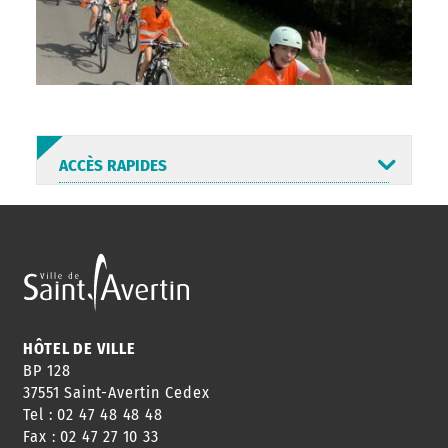
ACCÈS RAPIDES
ANNUAIRE
ABONNEMENT
ST AV
HORAIRES
NEWSLETTER
EN LIGNE
HÔTEL DE VILLE
BP 128
37551 Saint-Avertin Cedex
Tel : 02 47 48 48 48
CONSEILS
PASSEPORT
MENUS
Fax : 02 47 27 10 33
DE QUARTIER
CARTE D'IDENTITÉ
RESTAURATION