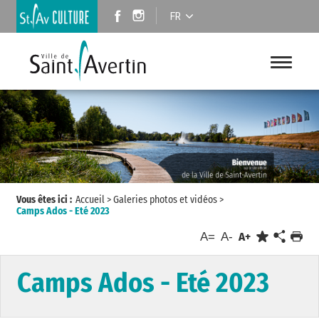
FR
Vous êtes ici :
Accueil
>
Galeries photos et vidéos
>
Camps Ados - Eté 2023
A=
A-
A+
Camps Ados - Eté 2023