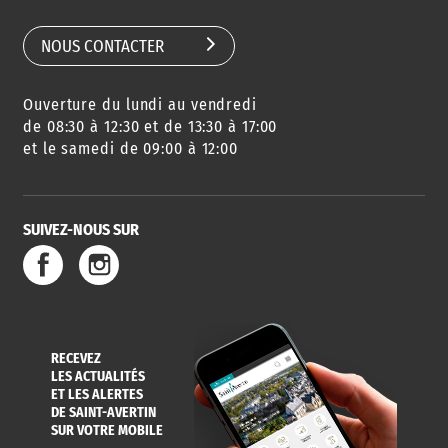
SCOLAIRE
NOUS CONTACTER
Ouverture du lundi au vendredi
AGENDA
URBANISME
PISCINE
DES SORTIES
de 08:30 à 12:30 et de 13:30 à 17:00
et le samedi de 09:00 à 12:00
SUIVEZ-NOUS SUR
SERVICE
TRAVAUX
DÉCHETS
DE L'EAU
DANS LA VILLE
ET COLLECTES
RECEVEZ
LES ACTUALITÉS
ET LES ALERTES
DE SAINT-AVERTIN
SUR VOTRE MOBILE