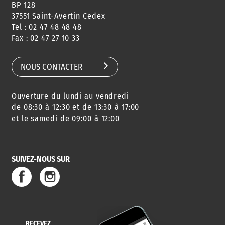
BP 128
37551 Saint-Avertin Cedex
Tel : 02 47 48 48 48
CONSEILS
PASSEPORT
MENUS
Fax : 02 47 27 10 33
DE QUARTIER
CARTE D'IDENTITÉ
RESTAURATION
SCOLAIRE
NOUS CONTACTER
Ouverture du lundi au vendredi
AGENDA
URBANISME
PISCINE
DES SORTIES
de 08:30 à 12:30 et de 13:30 à 17:00
et le samedi de 09:00 à 12:00
SUIVEZ-NOUS SUR
SERVICE
TRAVAUX
DÉCHETS
DE L'EAU
DANS LA VILLE
ET COLLECTES
RECEVEZ