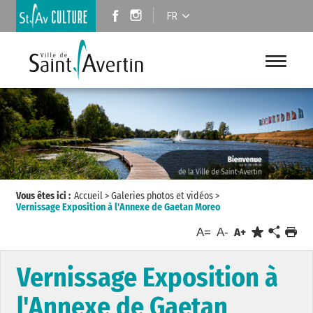
FR
Vous êtes ici :
Accueil
>
Galeries photos et vidéos
>
Vernissage Exposition à l'Annexe de Gaetan Moreo
A=
A-
A+
Vernissage Exposition à
l'Annexe de Gaetan