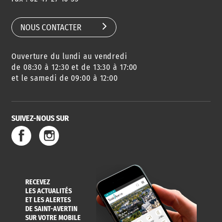
SCOLAIRE
NOUS CONTACTER
Ouverture du lundi au vendredi
AGENDA
URBANISME
PISCINE
DES SORTIES
de 08:30 à 12:30 et de 13:30 à 17:00
et le samedi de 09:00 à 12:00
SUIVEZ-NOUS SUR
SERVICE
TRAVAUX
DÉCHETS
DE L'EAU
DANS LA VILLE
ET COLLECTES
RECEVEZ
LES ACTUALITÉS
ET LES ALERTES
DE SAINT-AVERTIN
SUR VOTRE MOBILE