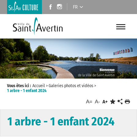
FR
Vous êtes ici :
Accueil
>
Galeries photos et vidéos
>
1 arbre - 1 enfant 2024
A=
A-
A+
1 arbre - 1 enfant 2024