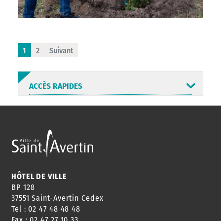
1
2
Suivant
ACCÈS RAPIDES
ANNUAIRE
ABONNEMENT
ST AV
HORAIRES
NEWSLETTER
EN LIGNE
HÔTEL DE VILLE
BP 128
37551 Saint-Avertin Cedex
Tel : 02 47 48 48 48
CONSEILS
PASSEPORT
MENUS
Fax : 02 47 27 10 33
DE QUARTIER
CARTE D'IDENTITÉ
RESTAURATION