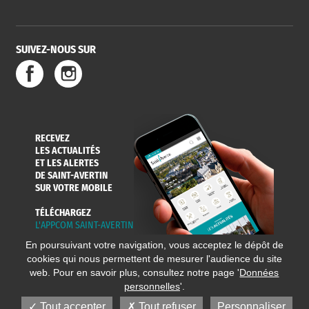
SUIVEZ-NOUS SUR
SERVICE
TRAVAUX
DÉCHETS
DE L'EAU
DANS LA VILLE
ET COLLECTES
RECEVEZ
LES ACTUALITÉS
ET LES ALERTES
DE SAINT-AVERTIN
SUR VOTRE MOBILE
TÉLÉCHARGEZ
L'APPCOM SAINT-AVERTIN
En poursuivant votre navigation, vous acceptez le dépôt de
cookies qui nous permettent de mesurer l'audience du site
web. Pour en savoir plus, consultez notre page '
Données
personnelles
'.
Tout accepter
Tout refuser
Personnaliser