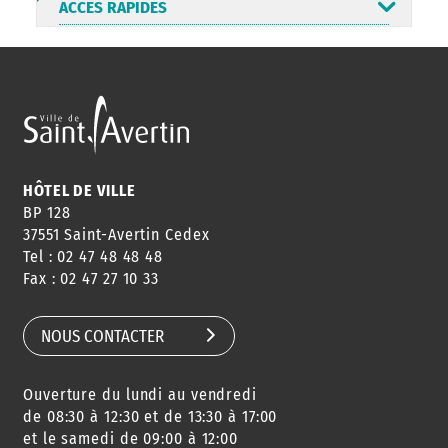
ACCÈS RAPIDES
ANNUAIRE
ABONNEMENT
ST AV
HORAIRES
NEWSLETTER
EN LIGNE
HÔTEL DE VILLE
BP 128
37551 Saint-Avertin Cedex
Tel : 02 47 48 48 48
CONSEILS
PASSEPORT
MENUS
Fax : 02 47 27 10 33
DE QUARTIER
CARTE D'IDENTITÉ
RESTAURATION
SCOLAIRE
NOUS CONTACTER
Ouverture du lundi au vendredi
AGENDA
URBANISME
PISCINE
DES SORTIES
de 08:30 à 12:30 et de 13:30 à 17:00
et le samedi de 09:00 à 12:00