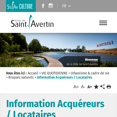
FR
Vous êtes ici :
Accueil
>
VIE QUOTIDIENNE
>
Urbanisme & cadre de vie
>
Risques naturels
>
Information Acquéreurs / Locataires
A=
A-
A+
Information Acquéreurs
/ Locataires