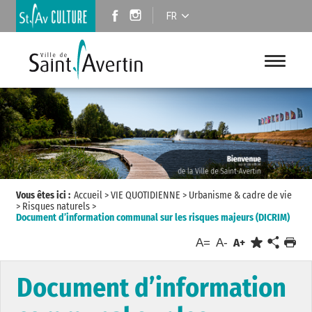
FR
Vous êtes ici :
Accueil
>
VIE QUOTIDIENNE
>
Urbanisme & cadre de vie
>
Risques naturels
>
Document d’information communal sur les risques majeurs (DICRIM)
A=
A-
A+
Document d’information