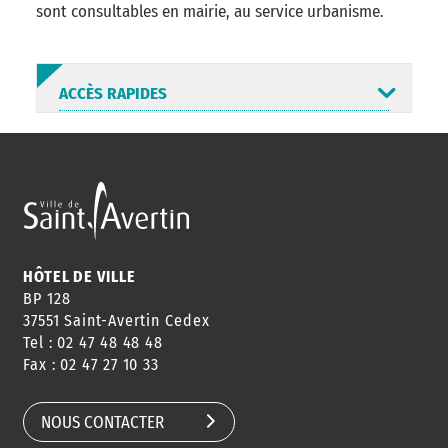
sont consultables en mairie, au service urbanisme.
ACCÈS RAPIDES
ANNUAIRE
ABONNEMENT
ST AV
HORAIRES
NEWSLETTER
EN LIGNE
HÔTEL DE VILLE
BP 128
37551 Saint-Avertin Cedex
Tel : 02 47 48 48 48
CONSEILS
PASSEPORT
MENUS
Fax : 02 47 27 10 33
DE QUARTIER
CARTE D'IDENTITÉ
RESTAURATION
SCOLAIRE
NOUS CONTACTER