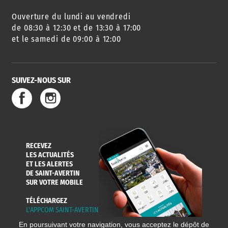
Ouverture du lundi au vendredi
AGENDA
URBANISME
PISCINE
DES SORTIES
de 08:30 à 12:30 et de 13:30 à 17:00
et le samedi de 09:00 à 12:00
SUIVEZ-NOUS SUR
SERVICE
TRAVAUX
DÉCHETS
DE L'EAU
DANS LA VILLE
ET COLLECTES
RECEVEZ
LES ACTUALITÉS
ET LES ALERTES
DE SAINT-AVERTIN
SUR VOTRE MOBILE
TÉLÉCHARGEZ
L'APPCOM SAINT-AVERTIN
En poursuivant votre navigation, vous acceptez le dépôt de