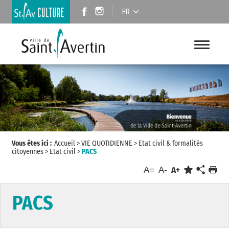
FR
Vous êtes ici :
Accueil
>
VIE QUOTIDIENNE
>
Etat civil & formalités
citoyennes
>
Etat civil
>
PACS
A=
A-
A+
PACS