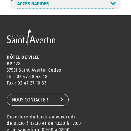
ACCÈS RAPIDES
ANNUAIRE
ABONNEMENT
ST AV
HORAIRES
NEWSLETTER
EN LIGNE
HÔTEL DE VILLE
BP 128
37551 Saint-Avertin Cedex
Tel : 02 47 48 48 48
CONSEILS
PASSEPORT
MENUS
Fax : 02 47 27 10 33
DE QUARTIER
CARTE D'IDENTITÉ
RESTAURATION
SCOLAIRE
NOUS CONTACTER
Ouverture du lundi au vendredi
AGENDA
URBANISME
PISCINE
DES SORTIES
de 08:30 à 12:30 et de 13:30 à 17:00
et le samedi de 09:00 à 12:00