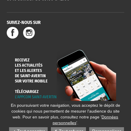
SUIVEZ-NOUS SUR
SERVICE
TRAVAUX
DÉCHETS
DE L'EAU
DANS LA VILLE
ET COLLECTES
RECEVEZ
LES ACTUALITÉS
ET LES ALERTES
DE SAINT-AVERTIN
SUR VOTRE MOBILE
TÉLÉCHARGEZ
L'APPCOM SAINT-AVERTIN
En poursuivant votre navigation, vous acceptez le dépôt de
cookies qui nous permettent de mesurer l'audience du site
web. Pour en savoir plus, consultez notre page '
Données
personnelles
'.