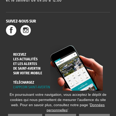
et le samedi de 09:00 à 12:00
SUIVEZ-NOUS SUR
SERVICE
TRAVAUX
DÉCHETS
DE L'EAU
DANS LA VILLE
ET COLLECTES
RECEVEZ
LES ACTUALITÉS
ET LES ALERTES
DE SAINT-AVERTIN
SUR VOTRE MOBILE
TÉLÉCHARGEZ
L'APPCOM SAINT-AVERTIN
En poursuivant votre navigation, vous acceptez le dépôt de
cookies qui nous permettent de mesurer l'audience du site
web. Pour en savoir plus, consultez notre page '
Données
personnelles
'.