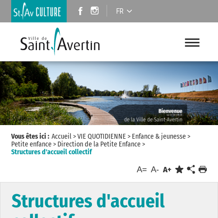
FR
Vous êtes ici :
Accueil
>
VIE QUOTIDIENNE
>
Enfance & jeunesse
>
Petite enfance
>
Direction de la Petite Enfance
>
Structures d'accueil collectif
A=
A-
A+
Structures d'accueil