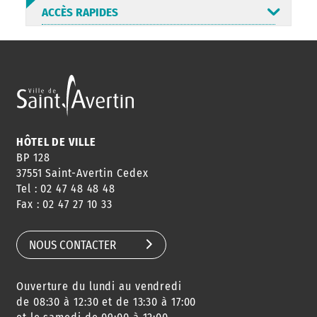
ACCÈS RAPIDES
ANNUAIRE
ABONNEMENT
ST AV
HORAIRES
NEWSLETTER
EN LIGNE
HÔTEL DE VILLE
BP 128
37551 Saint-Avertin Cedex
Tel : 02 47 48 48 48
CONSEILS
PASSEPORT
MENUS
Fax : 02 47 27 10 33
DE QUARTIER
CARTE D'IDENTITÉ
RESTAURATION
SCOLAIRE
NOUS CONTACTER
Ouverture du lundi au vendredi
AGENDA
URBANISME
PISCINE
DES SORTIES
de 08:30 à 12:30 et de 13:30 à 17:00