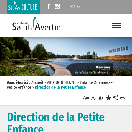
FR
Vous êtes ici :
Accueil
>
VIE QUOTIDIENNE
>
Enfance & jeunesse
>
Petite enfance
>
Direction de la Petite Enfance
A=
A-
A+
Direction de la Petite
Enfance