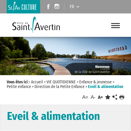
FR
Vous êtes ici :
Accueil
>
VIE QUOTIDIENNE
>
Enfance & jeunesse
>
Petite enfance
>
Direction de la Petite Enfance
>
Eveil & alimentation
A=
A-
A+
Eveil & alimentation