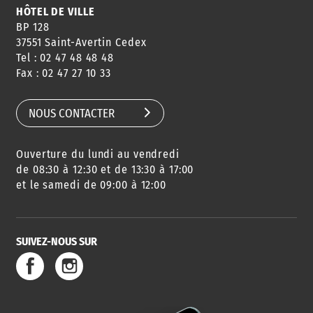
HÔTEL DE VILLE
BP 128
37551 Saint-Avertin Cedex
Tel : 02 47 48 48 48
CONSEILS
PASSEPORT
MENUS
Fax : 02 47 27 10 33
DE QUARTIER
CARTE D'IDENTITÉ
RESTAURATION
SCOLAIRE
NOUS CONTACTER
Ouverture du lundi au vendredi
AGENDA
URBANISME
PISCINE
DES SORTIES
de 08:30 à 12:30 et de 13:30 à 17:00
et le samedi de 09:00 à 12:00
SUIVEZ-NOUS SUR
SERVICE
TRAVAUX
DÉCHETS
DE L'EAU
DANS LA VILLE
ET COLLECTES