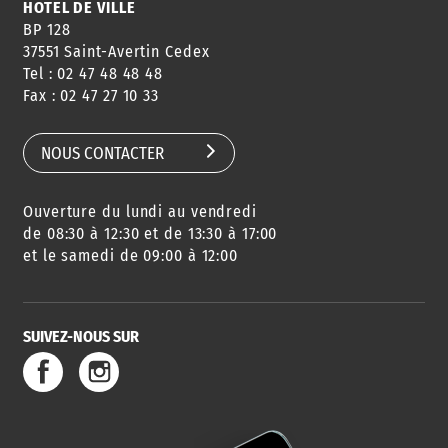
HÔTEL DE VILLE
BP 128
37551 Saint-Avertin Cedex
Tel : 02 47 48 48 48
CONSEILS
PASSEPORT
MENUS
Fax : 02 47 27 10 33
DE QUARTIER
CARTE D'IDENTITÉ
RESTAURATION
SCOLAIRE
NOUS CONTACTER
Ouverture du lundi au vendredi
AGENDA
URBANISME
PISCINE
DES SORTIES
de 08:30 à 12:30 et de 13:30 à 17:00
et le samedi de 09:00 à 12:00
SUIVEZ-NOUS SUR
SERVICE
TRAVAUX
DÉCHETS
DE L'EAU
DANS LA VILLE
ET COLLECTES