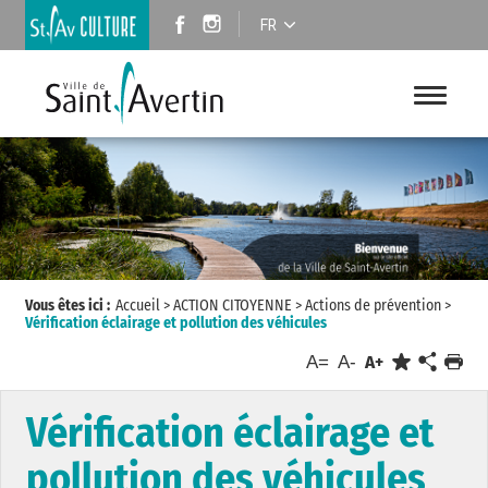
FR
Vous êtes ici :
Accueil
>
ACTION CITOYENNE
>
Actions de prévention
>
Vérification éclairage et pollution des véhicules
A=
A-
A+
Vérification éclairage et
pollution des véhicules