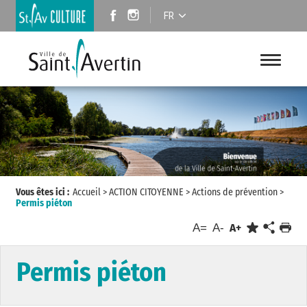
FR
Vous êtes ici :
Accueil
>
ACTION CITOYENNE
>
Actions de prévention
>
Permis piéton
A=
A-
A+
Permis piéton