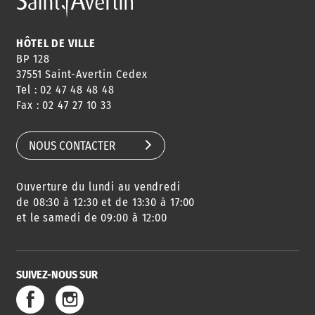
ANNUAIRE
ABONNEMENT
ST AV
HORAIRES
NEWSLETTER
EN LIGNE
HÔTEL DE VILLE
BP 128
37551 Saint-Avertin Cedex
Tel : 02 47 48 48 48
CONSEILS
PASSEPORT
MENUS
Fax : 02 47 27 10 33
DE QUARTIER
CARTE D'IDENTITÉ
RESTAURATION
SCOLAIRE
NOUS CONTACTER
Ouverture du lundi au vendredi
AGENDA
URBANISME
PISCINE
DES SORTIES
de 08:30 à 12:30 et de 13:30 à 17:00
et le samedi de 09:00 à 12:00
SUIVEZ-NOUS SUR
SERVICE
TRAVAUX
DÉCHETS
DE L'EAU
DANS LA VILLE
ET COLLECTES