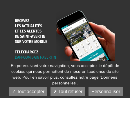
RECEVEZ
LES ACTUALITÉS
ET LES ALERTES
DE SAINT-AVERTIN
SUR VOTRE MOBILE
TÉLÉCHARGEZ
L'APPCOM SAINT-AVERTIN
En poursuivant votre navigation, vous acceptez le dépôt de
cookies qui nous permettent de mesurer l'audience du site
web. Pour en savoir plus, consultez notre page '
Données
personnelles
'.
Tout accepter
Tout refuser
Personnaliser
© 2020 Ville de Saint-Avertin
Mentions légales
Réalisation
Données personnelles
Plan du site